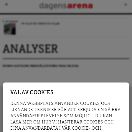
RECENSION
NY BLICK PÅ SVERIGE OCH ISLAM
ANALYSER
DENNA KATEGORI INNEHÅLLER ÄNNU INGA INLÄGG.
VAL AV COOKIES
DENNA WEBBPLATS ANVÄNDER COOKIES OCH
LIKNANDE TEKNIKER FÖR ATT ERBJUDA EN SÅ BRA
INNEHÅLL
NYHET
ANVÄNDARUPPLEVELSE SOM MÖJLIGT. DU KAN
GRANSKNING
ANALYS
LÄSA MER OM HUR VI HANTERAR COOKIES OCH
INTERVJU
BLOGG
DINA ANVÄNDARDATA I VÅR COOKIE- OCH
LEDARE
DEBATT