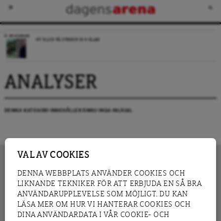
RECENSION
NY BLICK PÅ SVERIGE OCH ISLAM
ANALYSER
DENNA KATEGORI INNEHÅLLER ÄNNU INGA INLÄGG.
VAL AV COOKIES
DENNA WEBBPLATS ANVÄNDER COOKIES OCH
LIKNANDE TEKNIKER FÖR ATT ERBJUDA EN SÅ BRA
INNEHÅLL
NYHET
ANVÄNDARUPPLEVELSE SOM MÖJLIGT. DU KAN
GRANSKNING
ANALYS
LÄSA MER OM HUR VI HANTERAR COOKIES OCH
INTERVJU
BLOGG
DINA ANVÄNDARDATA I VÅR COOKIE- OCH
LEDARE
DEBATT