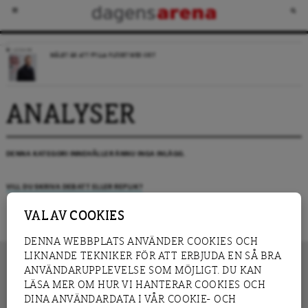
LEDARE
MÅLET ÄR ATT FYLLA FLÖDET MED SKIT
ANALYSER
DENNA KATEGORI INNEHÅLLER ÄNNU INGA INLÄGG.
VILL DU SKRIVA DEBATT ELLER REPLIK?
VAL AV COOKIES
DENNA WEBBPLATS ANVÄNDER COOKIES OCH
LIKNANDE TEKNIKER FÖR ATT ERBJUDA EN SÅ BRA
ANVÄNDARUPPLEVELSE SOM MÖJLIGT. DU KAN
LÄSA MER OM HUR VI HANTERAR COOKIES OCH
INNEHÅLL
DINA ANVÄNDARDATA I VÅR COOKIE- OCH
NYHET