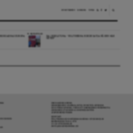
NYHETSBREV
DONERA
TIPSA
REPORTAGE
EDBORGARNAS EUROPA
DA I ESKILSTUNA: “POLITIKERNA BORDE SATSA PÅ DEN HÄR
ORTEN”
RENA
OM DAGENS ARENA
GRANSKANDE JOURNALISTIK, NYHETER, OPINION
OCH FÖRDJUPNING. FRÅN ETT OBEROENDE PERSPEKTIV.
ANSVARIG UTGIVARE & CHEFREDAKTÖR:
JESPER BENGTSSON
KONTAKT
R COOKIES
POLITIKENS OCH IDÉERNAS ARENA I STOCKHOLM
BARNHUSGATAN 4, 4TR
111 23 STOCKHOLM
INFO@DAGENSARENA.SE
GAR