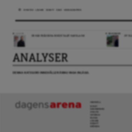
NYHETER
LEDARE
DEBATT
ESSÄ
ARENAGRUPPEN
LEDARE
RECENSION
DE HÄR FRÅGORNA BORDE VALET HANDLA OM
NY BL
ANALYSER
DENNA KATEGORI INNEHÅLLER ÄNNU INGA INLÄGG.
INNEHÅLL
NYHET
GRANSKNING
ANALYS
INTERVJU
BLOGG
LEDARE
DEBATT
KRÖNIKA