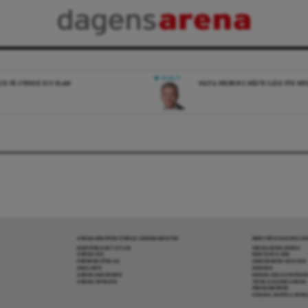
DEBATT
ICK PÅ SVERIGE OCH ISLAM
NÄSTA REGERING MÅSTE SLÅSS FÖR M
ARENAGRUPPEN ÖVRIGA VERKSAMHETER
MER FRÅN DAGENS A
BOKFÖRLAGET ATLAS
OM DAGENS ARENA
ARENA IDÉ
KONTAKTA OSS
PREMISS FÖRLAG
ANNONSERA HOS OSS
SKOLINFO
DONERA
ARENAAKADEMIN
DENNA SIDA ANVÄNDE
ARENA OPINION
TIPSA DAGENS ARENA
PRENUMERERA
COOKIE-INSTÄLLNIN