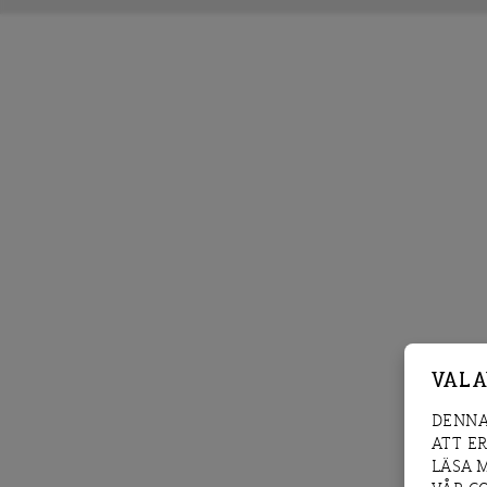
VAL 
DENNA
ATT E
LÄSA 