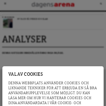
RECENSION
NY BLICK PÅ SVERIGE OCH ISLAM
ANALYSER
DENNA KATEGORI INNEHÅLLER ÄNNU INGA INLÄGG.
VAL AV COOKIES
DENNA WEBBPLATS ANVÄNDER COOKIES OCH
LIKNANDE TEKNIKER FÖR ATT ERBJUDA EN SÅ BRA
INNEHÅLL
NYHET
ANVÄNDARUPPLEVELSE SOM MÖJLIGT. DU KAN
GRANSKNING
ANALYS
LÄSA MER OM HUR VI HANTERAR COOKIES OCH
INTERVJU
BLOGG
DINA ANVÄNDARDATA I VÅR COOKIE- OCH
LEDARE
DEBATT