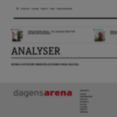
NYHETER
LEDARE
DEBATT
ESSÄ
ARENAGRUPPEN
NYHET
DEBATT
OPPOSITIONEN ENAD – VILL MILDRA KRAV FÖR
REPLI
ANHÖRIGINVANDRING
SANN
ANALYSER
DENNA KATEGORI INNEHÅLLER ÄNNU INGA INLÄGG.
INNEHÅLL
NYHET
GRANSKNING
ANALYS
INTERVJU
BLOGG
LEDARE
DEBATT
KRÖNIKA