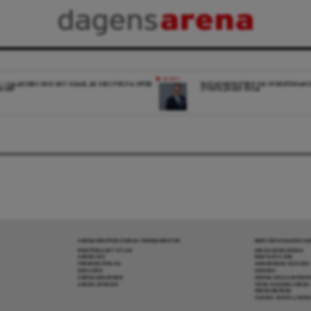
NYHET
K: I SALANDERS KRIG MOT ISRAEL ÄR DESS FÖRSTA OFFER
BOSTADSMINISTERN OM HYRESFÖRHAND
INGEN
UTVECKLINGEN NOGA”
ARENAGRUPPEN ÖVRIGA VERKSAMHETER
MER FRÅN DAGENS A
BOKFÖRLAGET ATLAS
OM DAGENS ARENA
ARENA IDÉ
KONTAKTA OSS
PREMISS FÖRLAG
ANNONSERA HOS OSS
SKOLINFO
DONERA
ARENAAKADEMIN
DENNA SIDA ANVÄNDE
ARENA OPINION
TIPSA DAGENS ARENA
PRENUMERERA
COOKIE-INSTÄLLNIN