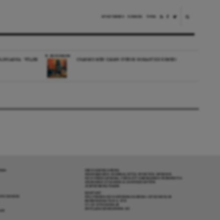
NYHETSBREV
DONERA
TIPSA
RECENSION
LINGARNA: ”FÖLJER
CHARMIG MEN OJÄMN SVENSK ROMANTISK KOMEDI
RENA
OM DAGENS ARENA
GRANSKANDE JOURNALISTIK, NYHETER, OPINION
OCH FÖRDJUPNING. FRÅN ETT OBEROENDE PERSPEKTIV.
ANSVARIG UTGIVARE & CHEFREDAKTÖR:
JESPER BENGTSSON
KONTAKT
R COOKIES
POLITIKENS OCH IDÉERNAS ARENA I STOCKHOLM
BARNHUSGATAN 4, 4TR
111 23 STOCKHOLM
INFO@DAGENSARENA.SE
GAR