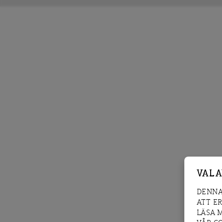
VAL 
DENNA
ATT E
LÄSA 