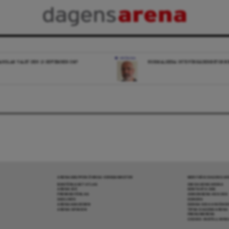
KRÖNIKA
ANDLAR VALET DEN 13 SEPTEMBER OM?
NORMALISERA INTE FÖRRÄDERIRETORIK
ARENAGRUPPEN ÖVRIGA VERKSAMHETER
MER FRÅN DAGENS A
BOKFÖRLAGET ATLAS
OM DAGENS ARENA
ARENA IDÉ
KONTAKTA OSS
PREMISS FÖRLAG
ANNONSERA HOS OSS
SKOLINFO
DONERA
ARENAAKADEMIN
DENNA SIDA ANVÄNDE
ARENA OPINION
TIPSA DAGENS ARENA
PRENUMERERA
COOKIE-INSTÄLLNIN