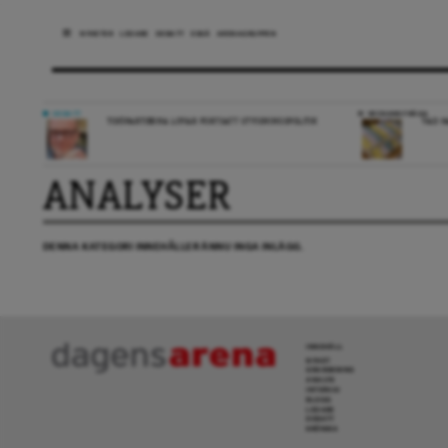
NYHETER
LEDARE
DEBATT
ESSÄ
ARENAGRUPPEN
DEBATT
VECKANS FRÅGA
TIDÖPARTIERNA LOVAR FORTSATT UTVISNINGSPOLITIK
VAD H
ANALYSER
DENNA KATEGORI INNEHÅLLER ÄNNU INGA INLÄGG.
INNEHÅLL
NYHET
GRANSKNING
ANALYS
INTERVJU
BLOGG
LEDARE
DEBATT
KRÖNIKA