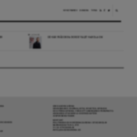
NYHETSBREV
DONERA
TIPSA
LEDARE
EN
DE HÄR FRÅGORNA BORDE VALET HANDLA OM
RENA
OM DAGENS ARENA
GRANSKANDE JOURNALISTIK, NYHETER, OPINION
OCH FÖRDJUPNING. FRÅN ETT OBEROENDE PERSPEKTIV.
ANSVARIG UTGIVARE & CHEFREDAKTÖR:
JESPER BENGTSSON
KONTAKT
R COOKIES
POLITIKENS OCH IDÉERNAS ARENA I STOCKHOLM
BARNHUSGATAN 4, 4TR
111 23 STOCKHOLM
INFO@DAGENSARENA.SE
GAR