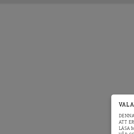
VAL 
DENNA
ATT E
LÄSA 