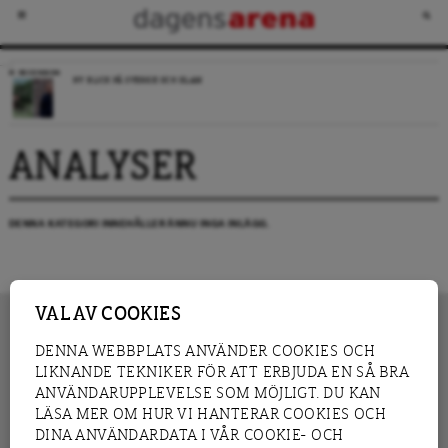
RECENSION
NY BLICK PÅ SVERIGE OCH ISLAM
ANALYSER
DENNA KATEGORI INNEHÅLLER ÄNNU INGA INLÄGG.
VAL AV COOKIES
DENNA WEBBPLATS ANVÄNDER COOKIES OCH
LIKNANDE TEKNIKER FÖR ATT ERBJUDA EN SÅ BRA
INNEHÅLL
NYHET
ANVÄNDARUPPLEVELSE SOM MÖJLIGT. DU KAN
GRANSKNING
ANALYS
LÄSA MER OM HUR VI HANTERAR COOKIES OCH
INTERVJU
BLOGG
DINA ANVÄNDARDATA I VÅR COOKIE- OCH
LEDARE
DEBATT