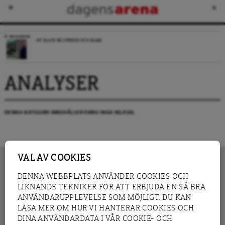
RECENSION
NY BLICK PÅ SVERIGE OCH ISLAM
ANALYSER
DENNA KATEGORI INNEHÅLLER ÄNNU INGA INLÄGG.
VAL AV COOKIES
DENNA WEBBPLATS ANVÄNDER COOKIES OCH
LIKNANDE TEKNIKER FÖR ATT ERBJUDA EN SÅ BRA
INNEHÅLL
NYHET
ANVÄNDARUPPLEVELSE SOM MÖJLIGT. DU KAN
GRANSKNING
ANALYS
LÄSA MER OM HUR VI HANTERAR COOKIES OCH
INTERVJU
BLOGG
DINA ANVÄNDARDATA I VÅR COOKIE- OCH
LEDARE
DEBATT