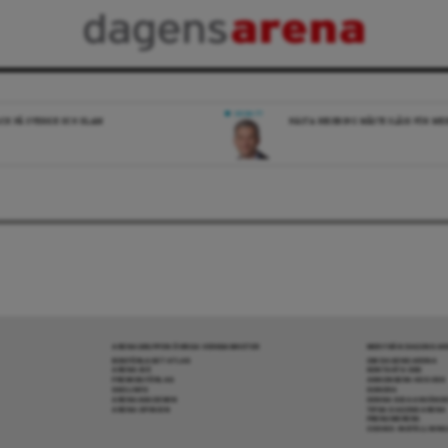
DEBATT
ICK PÅ SVERIGE OCH ISLAM
NÄSTA REGERING MÅSTE SLÅSS FÖR M
ARENAGRUPPEN ÖVRIGA VERKSAMHETER
MER FRÅN DAGENS A
BOKFÖRLAGET ATLAS
OM DAGENS ARENA
ARENA IDÉ
KONTAKTA OSS
PREMISS FÖRLAG
ANNONSERA HOS OSS
SKOLINFO
DONERA
ARENAAKADEMIN
DENNA SIDA ANVÄNDE
ARENA OPINION
TIPSA DAGENS ARENA
PRENUMERERA
COOKIE-INSTÄLLNIN