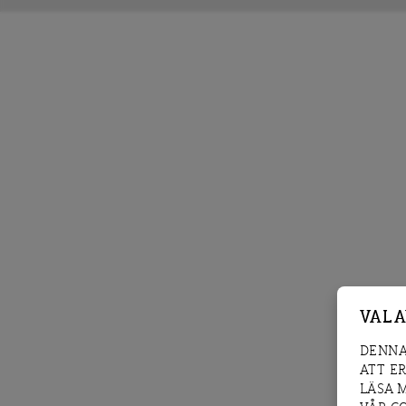
VAL 
DENNA
ATT E
LÄSA 