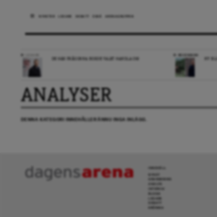
NYHETER
LEDARE
DEBATT
ESSÄ
ARENAGRUPPEN
LEDARE
RECENSION
DE HÄR FRÅGORNA BORDE VALET HANDLA OM
NY BL
ANALYSER
DENNA KATEGORI INNEHÅLLER ÄNNU INGA INLÄGG.
INNEHÅLL
NYHET
GRANSKNING
ANALYS
INTERVJU
BLOGG
LEDARE
DEBATT
KRÖNIKA