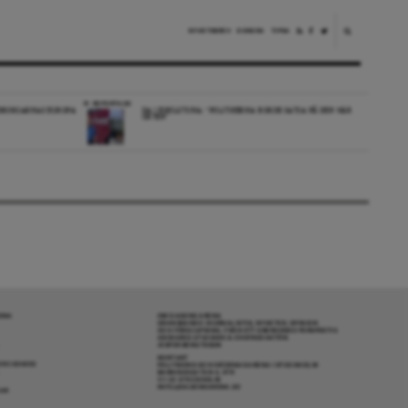
NYHETSBREV
DONERA
TIPSA
REPORTAGE
EDBORGARNAS EUROPA
DA I ESKILSTUNA: “POLITIKERNA BORDE SATSA PÅ DEN HÄR
ORTEN”
RENA
OM DAGENS ARENA
GRANSKANDE JOURNALISTIK, NYHETER, OPINION
OCH FÖRDJUPNING. FRÅN ETT OBEROENDE PERSPEKTIV.
ANSVARIG UTGIVARE & CHEFREDAKTÖR:
JESPER BENGTSSON
KONTAKT
R COOKIES
POLITIKENS OCH IDÉERNAS ARENA I STOCKHOLM
BARNHUSGATAN 4, 4TR
111 23 STOCKHOLM
INFO@DAGENSARENA.SE
GAR