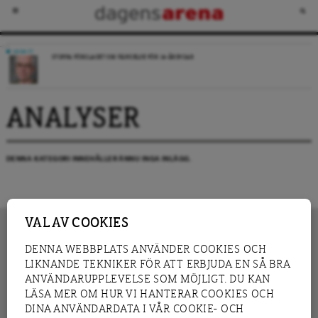
DEBATT
STOPPA FÖRSLAGET OM FÄNGELSE FÖR 14-ÅRINGAR
ANALYSER
DENNA KATEGORI INNEHÅLLER ÄNNU INGA INLÄGG.
VAL AV COOKIES
DENNA WEBBPLATS ANVÄNDER COOKIES OCH
LIKNANDE TEKNIKER FÖR ATT ERBJUDA EN SÅ BRA
INNEHÅLL
NYHET
ANVÄNDARUPPLEVELSE SOM MÖJLIGT. DU KAN
GRANSKNING
ANALYS
LÄSA MER OM HUR VI HANTERAR COOKIES OCH
INTERVJU
BLOGG
DINA ANVÄNDARDATA I VÅR COOKIE- OCH
LEDARE
DEBATT