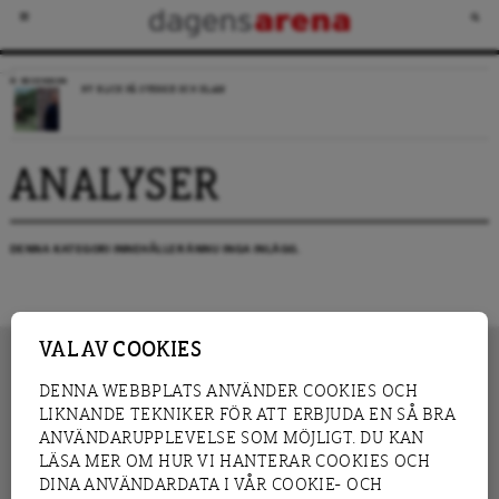
RECENSION
NY BLICK PÅ SVERIGE OCH ISLAM
ANALYSER
DENNA KATEGORI INNEHÅLLER ÄNNU INGA INLÄGG.
VAL AV COOKIES
DENNA WEBBPLATS ANVÄNDER COOKIES OCH
LIKNANDE TEKNIKER FÖR ATT ERBJUDA EN SÅ BRA
INNEHÅLL
NYHET
ANVÄNDARUPPLEVELSE SOM MÖJLIGT. DU KAN
GRANSKNING
ANALYS
LÄSA MER OM HUR VI HANTERAR COOKIES OCH
INTERVJU
BLOGG
DINA ANVÄNDARDATA I VÅR COOKIE- OCH
LEDARE
DEBATT