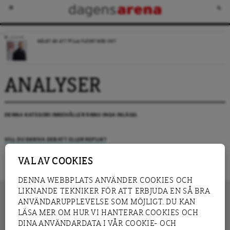
LEDARE
MÅLET ÄR ATT FYLLA FLÖDET MED SKIT
ANALYSER
DENNA KATEGORI INNEHÅLLER ÄNNU INGA INLÄGG.
VILL DU SKRIVA DEBATT ELLER REPLIK?
VAL AV COOKIES
DENNA WEBBPLATS ANVÄNDER COOKIES OCH
LIKNANDE TEKNIKER FÖR ATT ERBJUDA EN SÅ BRA
ANVÄNDARUPPLEVELSE SOM MÖJLIGT. DU KAN
LÄSA MER OM HUR VI HANTERAR COOKIES OCH
INNEHÅLL
DINA ANVÄNDARDATA I VÅR COOKIE- OCH
NYHET