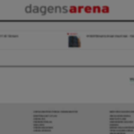
NYHET
ÖTT PÅ TÅGKAOS
HYRESFÖRHANDLINGAR KRASCHAR – FJÄR
VI
ARENAGRUPPEN ÖVRIGA VERKSAMHETER
MER FRÅN DAGENS A
BOKFÖRLAGET ATLAS
OM DAGENS ARENA
ARENA IDÉ
KONTAKTA OSS
PREMISS FÖRLAG
ANNONSERA HOS OSS
SKOLINFO
DONERA
ARENAAKADEMIN
DENNA SIDA ANVÄNDE
ARENA OPINION
TIPSA DAGENS ARENA
PRENUMERERA