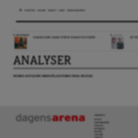
NYHETER
LEDARE
DEBATT
ESSÄ
ARENAGRUPPEN
RECENSION
LEDARE
CHARMIG MEN OJÄMN SVENSK ROMANTISK KOMEDI
SÅ TR
ANALYSER
DENNA KATEGORI INNEHÅLLER ÄNNU INGA INLÄGG.
INNEHÅLL
NYHET
GRANSKNING
ANALYS
INTERVJU
BLOGG
LEDARE
DEBATT