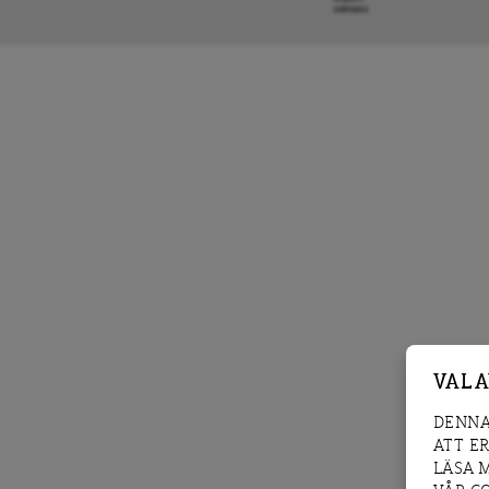
KRÖNIKA
VAL 
DENNA
ATT E
LÄSA 