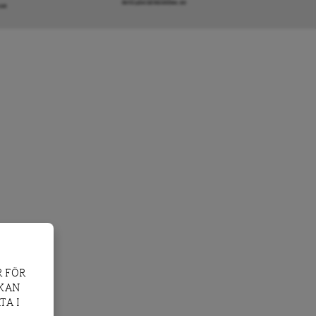
INFO@DAGENSARENA.SE
GAR
 FÖR
 KAN
TA I