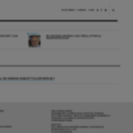
NYHETSBREV
DONERA
TIPSA
DEBATT
DE ÅRET I RAD
EN RÖDGRÖN REGERING KAN BÖRJA AVVECKLA
MARKNADSSKOLAN
LL DU SKRIVA DEBATT ELLER REPLIK?
RENA
OM DAGENS ARENA
GRANSKANDE JOURNALISTIK, NYHETER, OPINION
OCH FÖRDJUPNING. FRÅN ETT OBEROENDE PERSPEKTIV.
ANSVARIG UTGIVARE & CHEFREDAKTÖR:
JESPER BENGTSSON
KONTAKT
R COOKIES
POLITIKENS OCH IDÉERNAS ARENA I STOCKHOLM
BARNHUSGATAN 4, 4TR
111 23 STOCKHOLM