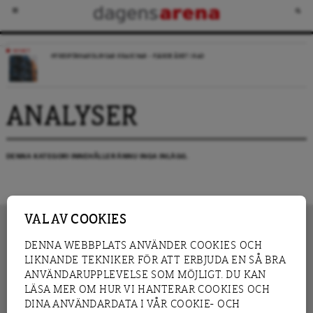
NYHET
HYRESFÖRHANDLINGAR KRASCHAR – FJÄRDE ÅRET I RAD
ANALYSER
DENNA KATEGORI INNEHÅLLER ÄNNU INGA INLÄGG.
VAL AV COOKIES
DENNA WEBBPLATS ANVÄNDER COOKIES OCH
LIKNANDE TEKNIKER FÖR ATT ERBJUDA EN SÅ BRA
INNEHÅLL
NYHET
ANVÄNDARUPPLEVELSE SOM MÖJLIGT. DU KAN
GRANSKNING
ANALYS
LÄSA MER OM HUR VI HANTERAR COOKIES OCH
INTERVJU
BLOGG
DINA ANVÄNDARDATA I VÅR COOKIE- OCH
LEDARE
DEBATT