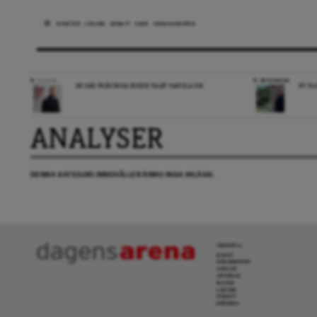
NYHETER
LEDARE
DEBATT
ESSÄ
ARENAGRUPPEN
LEDARE
RECENSION
DE HÄR FRÅGORNA BORDE VALET HANDLA OM
NY BL
ANALYSER
DENNA KATEGORI INNEHÅLLER ÄNNU INGA INLÄGG.
INNEHÅLL
NYHET
GRANSKNING
ANALYS
INTERVJU
BLOGG
LEDARE
DEBATT
KRÖNIKA