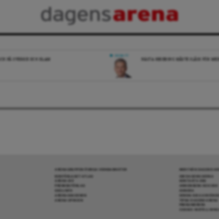
DEBATT
ICK PÅ SVERIGE OCH ISLAM
NÄSTA REGERING MÅSTE SLÅSS FÖR M
ARENAGRUPPEN ÖVRIGA VERKSAMHETER
MER FRÅN DAGENS A
BOKFÖRLAGET ATLAS
OM DAGENS ARENA
ARENA IDÉ
KONTAKTA OSS
PREMISS FÖRLAG
ANNONSERA HOS OSS
SKOLINFO
DONERA
ARENAAKADEMIN
DENNA SIDA ANVÄNDE
ARENA OPINION
TIPSA DAGENS ARENA
PRENUMERERA
COOKIE-INSTÄLLNIN