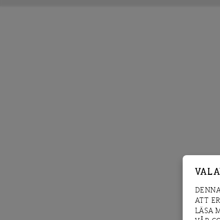
VAL 
DENNA
ATT E
LÄSA 