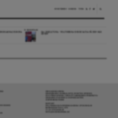
NYHETSBREV
DONERA
TIPSA
REPORTAGE
EDBORGARNAS EUROPA
DA I ESKILSTUNA: “POLITIKERNA BORDE SATSA PÅ DEN HÄR
ORTEN”
RENA
OM DAGENS ARENA
GRANSKANDE JOURNALISTIK, NYHETER, OPINION
OCH FÖRDJUPNING. FRÅN ETT OBEROENDE PERSPEKTIV.
ANSVARIG UTGIVARE & CHEFREDAKTÖR:
JESPER BENGTSSON
KONTAKT
R COOKIES
POLITIKENS OCH IDÉERNAS ARENA I STOCKHOLM
BARNHUSGATAN 4, 4TR
111 23 STOCKHOLM
INFO@DAGENSARENA.SE
GAR