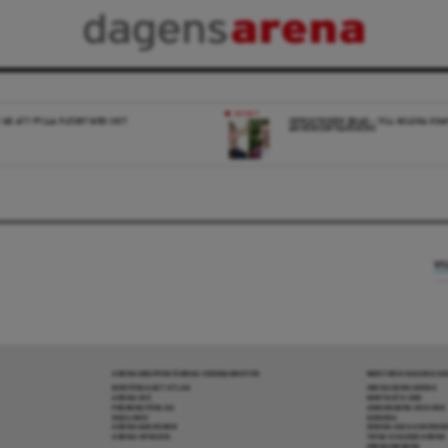
NYHET
 ÄR ATT FYLLA FLÖDET MED SKIT
OPPOSITIONEN ENAD – VILL MILDRA KRA
ANHÖRIGINVANDRING
VI
ARENAGRUPPEN ÖVRIGA VERKSAMHETER
MER FRÅN DAGENS A
BOKFÖRLAGET ATLAS
OM DAGENS ARENA
ARENA IDÉ
KONTAKTA OSS
PREMISS FÖRLAG
ANNONSERA HOS OSS
SKOLINFO
DONERA
ARENAAKADEMIN
DENNA SIDA ANVÄNDE
ARENA OPINION
TIPSA DAGENS ARENA
PRENUMERERA