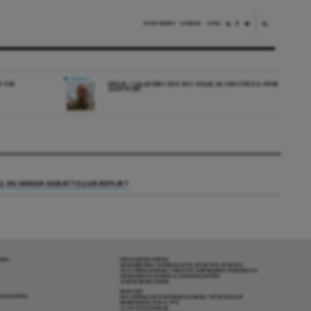
NYHETSBREV
DONERA
TIPSA
DEBATT
V FÖR
REPLIK: I SALANDERS KRIG MOT ISRAEL ÄR DESS FÖRSTA OFFER
SANNINGEN
LL DU SKRIVA DEBATT ELLER REPLIK?
RENA
OM DAGENS ARENA
GRANSKANDE JOURNALISTIK, NYHETER, OPINION
OCH FÖRDJUPNING. FRÅN ETT OBEROENDE PERSPEKTIV.
ANSVARIG UTGIVARE & CHEFREDAKTÖR:
JESPER BENGTSSON
KONTAKT
R COOKIES
POLITIKENS OCH IDÉERNAS ARENA I STOCKHOLM
BARNHUSGATAN 4, 4TR
111 23 STOCKHOLM