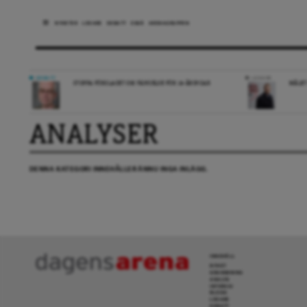
NYHETER
LEDARE
DEBATT
ESSÄ
ARENAGRUPPEN
DEBATT
LEDARE
STOPPA FÖRSLAGET OM FÄNGELSE FÖR 14-ÅRINGAR
MÅLET
ANALYSER
DENNA KATEGORI INNEHÅLLER ÄNNU INGA INLÄGG.
INNEHÅLL
NYHET
GRANSKNING
ANALYS
INTERVJU
BLOGG
LEDARE
DEBATT