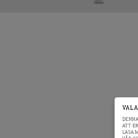
KRÖNIKA
VAL 
DENNA
ATT E
LÄSA 