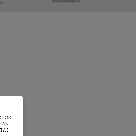
INFO@DAGENSARENA.SE
GAR
 FÖR
 KAN
TA I