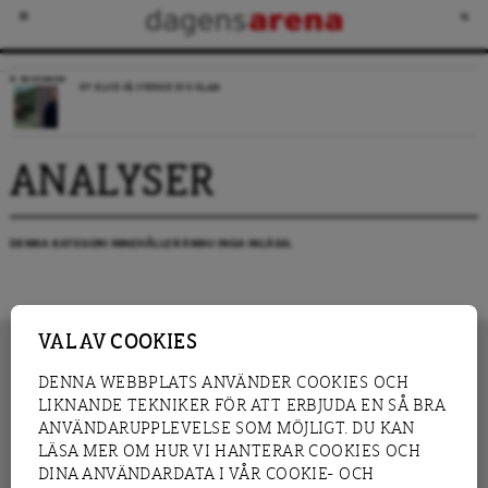
RECENSION
NY BLICK PÅ SVERIGE OCH ISLAM
ANALYSER
DENNA KATEGORI INNEHÅLLER ÄNNU INGA INLÄGG.
VAL AV COOKIES
DENNA WEBBPLATS ANVÄNDER COOKIES OCH
LIKNANDE TEKNIKER FÖR ATT ERBJUDA EN SÅ BRA
INNEHÅLL
NYHET
ANVÄNDARUPPLEVELSE SOM MÖJLIGT. DU KAN
GRANSKNING
ANALYS
LÄSA MER OM HUR VI HANTERAR COOKIES OCH
INTERVJU
BLOGG
DINA ANVÄNDARDATA I VÅR COOKIE- OCH
LEDARE
DEBATT