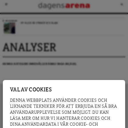
RECENSION
NY BLICK PÅ SVERIGE OCH ISLAM
ANALYSER
DENNA KATEGORI INNEHÅLLER ÄNNU INGA INLÄGG.
VAL AV COOKIES
DENNA WEBBPLATS ANVÄNDER COOKIES OCH
LIKNANDE TEKNIKER FÖR ATT ERBJUDA EN SÅ BRA
INNEHÅLL
NYHET
ANVÄNDARUPPLEVELSE SOM MÖJLIGT. DU KAN
GRANSKNING
ANALYS
LÄSA MER OM HUR VI HANTERAR COOKIES OCH
INTERVJU
BLOGG
DINA ANVÄNDARDATA I VÅR COOKIE- OCH
LEDARE
DEBATT