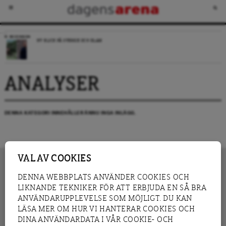
RECENSION
NY BLICK PÅ SVERIGE OCH ISLAM
ANALYSER
DENNA KATEGORI INNEHÅLLER ÄNNU INGA INLÄGG.
VAL AV COOKIES
DENNA WEBBPLATS ANVÄNDER COOKIES OCH
LIKNANDE TEKNIKER FÖR ATT ERBJUDA EN SÅ BRA
INNEHÅLL
NYHET
ANVÄNDARUPPLEVELSE SOM MÖJLIGT. DU KAN
GRANSKNING
ANALYS
LÄSA MER OM HUR VI HANTERAR COOKIES OCH
INTERVJU
BLOGG
DINA ANVÄNDARDATA I VÅR COOKIE- OCH
LEDARE
DEBATT