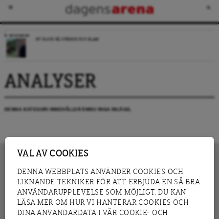
RECENSION
NY BLICK PÅ SVERIGE OCH ISLAM
ANALYSER
DENNA KATEGORI INNEHÅLLER ÄNNU INGA INLÄGG.
VAL AV COOKIES
DENNA WEBBPLATS ANVÄNDER COOKIES OCH
LIKNANDE TEKNIKER FÖR ATT ERBJUDA EN SÅ BRA
INNEHÅLL
NYHET
ANVÄNDARUPPLEVELSE SOM MÖJLIGT. DU KAN
GRANSKNING
ANALYS
LÄSA MER OM HUR VI HANTERAR COOKIES OCH
INTERVJU
BLOGG
DINA ANVÄNDARDATA I VÅR COOKIE- OCH
LEDARE
DEBATT