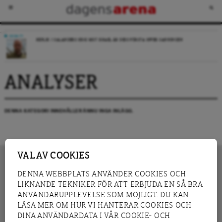
DEBATT
REPLIK: I SALANDERS KRIG MOT ISRAEL ÄR DESS FÖRSTA OFFER SANNINGEN
ANALYSER
DENNA KATEGORI INNEHÅLLER ÄNNU INGA INLÄGG.
VAL AV COOKIES
DENNA WEBBPLATS ANVÄNDER COOKIES OCH
LIKNANDE TEKNIKER FÖR ATT ERBJUDA EN SÅ BRA
INNEHÅLL
NYHET
ANVÄNDARUPPLEVELSE SOM MÖJLIGT. DU KAN
GRANSKNING
ANALYS
LÄSA MER OM HUR VI HANTERAR COOKIES OCH
INTERVJU
BLOGG
DINA ANVÄNDARDATA I VÅR COOKIE- OCH
LEDARE
DEBATT