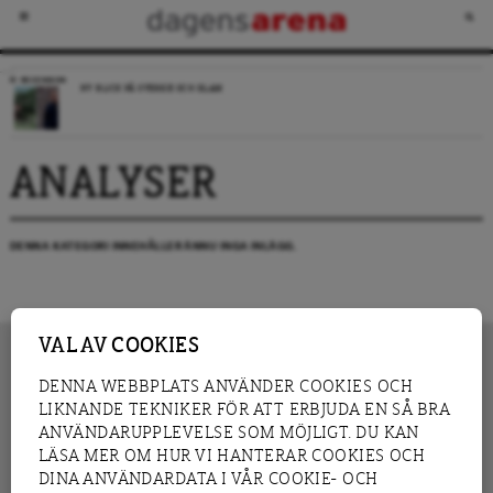
RECENSION
NY BLICK PÅ SVERIGE OCH ISLAM
ANALYSER
DENNA KATEGORI INNEHÅLLER ÄNNU INGA INLÄGG.
VAL AV COOKIES
DENNA WEBBPLATS ANVÄNDER COOKIES OCH
LIKNANDE TEKNIKER FÖR ATT ERBJUDA EN SÅ BRA
INNEHÅLL
NYHET
ANVÄNDARUPPLEVELSE SOM MÖJLIGT. DU KAN
GRANSKNING
ANALYS
LÄSA MER OM HUR VI HANTERAR COOKIES OCH
INTERVJU
BLOGG
DINA ANVÄNDARDATA I VÅR COOKIE- OCH
LEDARE
DEBATT