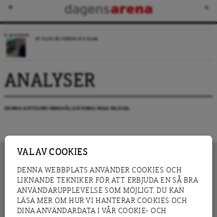
RECENSION
NY BLICK PÅ SVERIGE OCH ISLAM
ANALYSER
DENNA KATEGORI INNEHÅLLER ÄNNU INGA INLÄGG.
VAL AV COOKIES
DENNA WEBBPLATS ANVÄNDER COOKIES OCH
LIKNANDE TEKNIKER FÖR ATT ERBJUDA EN SÅ BRA
INNEHÅLL
NYHET
ANVÄNDARUPPLEVELSE SOM MÖJLIGT. DU KAN
GRANSKNING
ANALYS
LÄSA MER OM HUR VI HANTERAR COOKIES OCH
INTERVJU
BLOGG
DINA ANVÄNDARDATA I VÅR COOKIE- OCH
LEDARE
DEBATT