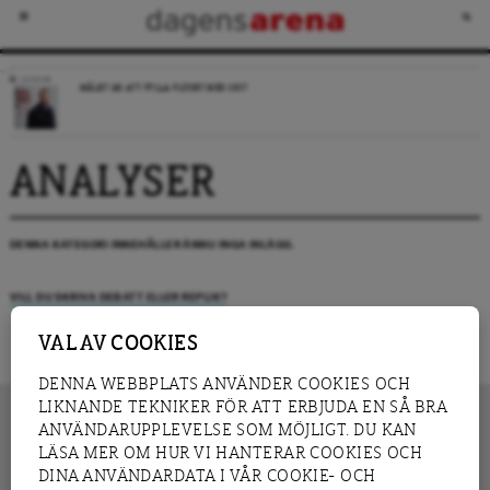
LEDARE
MÅLET ÄR ATT FYLLA FLÖDET MED SKIT
ANALYSER
DENNA KATEGORI INNEHÅLLER ÄNNU INGA INLÄGG.
VILL DU SKRIVA DEBATT ELLER REPLIK?
VAL AV COOKIES
DENNA WEBBPLATS ANVÄNDER COOKIES OCH
LIKNANDE TEKNIKER FÖR ATT ERBJUDA EN SÅ BRA
ANVÄNDARUPPLEVELSE SOM MÖJLIGT. DU KAN
LÄSA MER OM HUR VI HANTERAR COOKIES OCH
INNEHÅLL
DINA ANVÄNDARDATA I VÅR COOKIE- OCH
NYHET