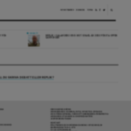
NYHETSBREV
DONERA
TIPSA
DEBATT
V FÖR
REPLIK: I SALANDERS KRIG MOT ISRAEL ÄR DESS FÖRSTA OFFER
SANNINGEN
LL DU SKRIVA DEBATT ELLER REPLIK?
RENA
OM DAGENS ARENA
GRANSKANDE JOURNALISTIK, NYHETER, OPINION
OCH FÖRDJUPNING. FRÅN ETT OBEROENDE PERSPEKTIV.
ANSVARIG UTGIVARE & CHEFREDAKTÖR:
JESPER BENGTSSON
KONTAKT
R COOKIES
POLITIKENS OCH IDÉERNAS ARENA I STOCKHOLM
BARNHUSGATAN 4, 4TR
111 23 STOCKHOLM