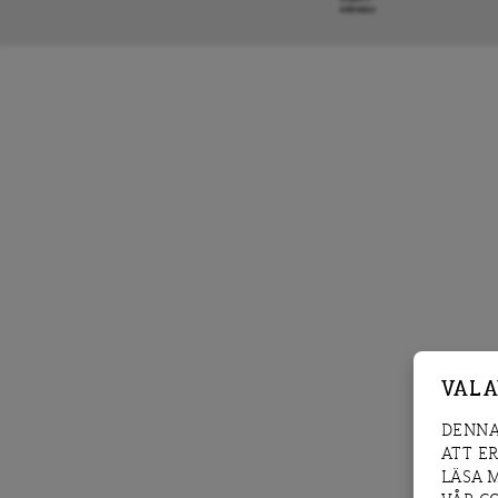
KRÖNIKA
VAL 
DENNA
ATT E
LÄSA 