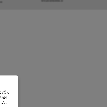
INFO@DAGENSARENA.SE
GAR
 FÖR
 KAN
TA I