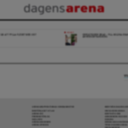
NYHET
 ÄR ATT FYLLA FLÖDET MED SKIT
OPPOSITIONEN ENAD – VILL MILDRA KRA
ANHÖRIGINVANDRING
VI
ARENAGRUPPEN ÖVRIGA VERKSAMHETER
MER FRÅN DAGENS A
BOKFÖRLAGET ATLAS
OM DAGENS ARENA
ARENA IDÉ
KONTAKTA OSS
PREMISS FÖRLAG
ANNONSERA HOS OSS
SKOLINFO
DONERA
ARENAAKADEMIN
DENNA SIDA ANVÄNDE
ARENA OPINION
TIPSA DAGENS ARENA
PRENUMERERA