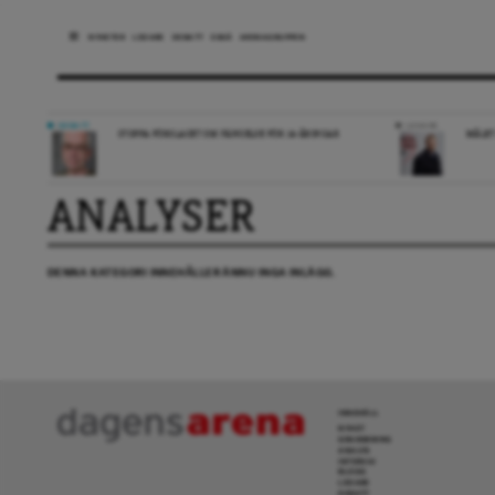
NYHETER
LEDARE
DEBATT
ESSÄ
ARENAGRUPPEN
DEBATT
LEDARE
STOPPA FÖRSLAGET OM FÄNGELSE FÖR 14-ÅRINGAR
MÅLET
ANALYSER
DENNA KATEGORI INNEHÅLLER ÄNNU INGA INLÄGG.
INNEHÅLL
NYHET
GRANSKNING
ANALYS
INTERVJU
BLOGG
LEDARE
DEBATT