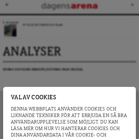
RECENSION
NY BLICK PÅ SVERIGE OCH ISLAM
ANALYSER
DENNA KATEGORI INNEHÅLLER ÄNNU INGA INLÄGG.
VAL AV COOKIES
DENNA WEBBPLATS ANVÄNDER COOKIES OCH
LIKNANDE TEKNIKER FÖR ATT ERBJUDA EN SÅ BRA
INNEHÅLL
NYHET
ANVÄNDARUPPLEVELSE SOM MÖJLIGT. DU KAN
GRANSKNING
ANALYS
LÄSA MER OM HUR VI HANTERAR COOKIES OCH
INTERVJU
BLOGG
DINA ANVÄNDARDATA I VÅR COOKIE- OCH
LEDARE
DEBATT