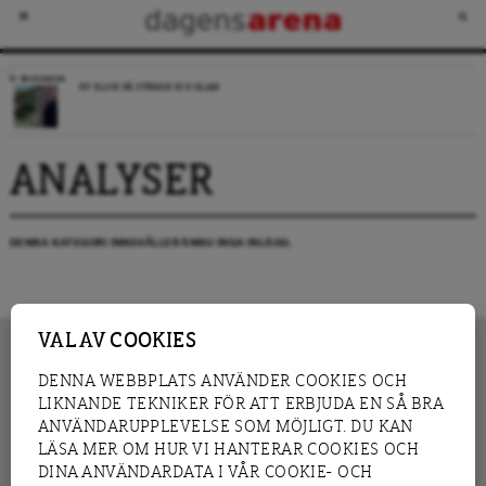
RECENSION
NY BLICK PÅ SVERIGE OCH ISLAM
ANALYSER
DENNA KATEGORI INNEHÅLLER ÄNNU INGA INLÄGG.
VAL AV COOKIES
DENNA WEBBPLATS ANVÄNDER COOKIES OCH
LIKNANDE TEKNIKER FÖR ATT ERBJUDA EN SÅ BRA
INNEHÅLL
NYHET
ANVÄNDARUPPLEVELSE SOM MÖJLIGT. DU KAN
GRANSKNING
ANALYS
LÄSA MER OM HUR VI HANTERAR COOKIES OCH
INTERVJU
BLOGG
DINA ANVÄNDARDATA I VÅR COOKIE- OCH
LEDARE
DEBATT