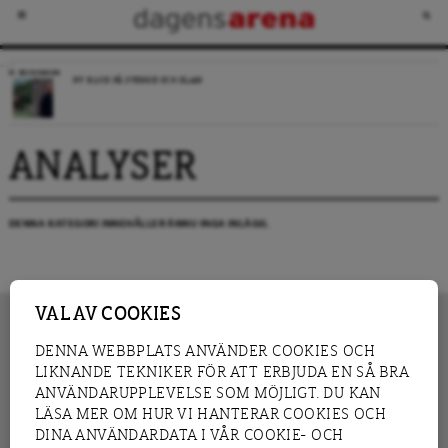
RECENSION
NY BLICK PÅ SVERIGE OCH ISLAM
ANALYSER
DENNA KATEGORI INNEHÅLLER ÄNNU INGA INLÄGG.
VAL AV COOKIES
DENNA WEBBPLATS ANVÄNDER COOKIES OCH
LIKNANDE TEKNIKER FÖR ATT ERBJUDA EN SÅ BRA
INNEHÅLL
NYHET
ANVÄNDARUPPLEVELSE SOM MÖJLIGT. DU KAN
GRANSKNING
ANALYS
LÄSA MER OM HUR VI HANTERAR COOKIES OCH
INTERVJU
BLOGG
DINA ANVÄNDARDATA I VÅR COOKIE- OCH
LEDARE
DEBATT