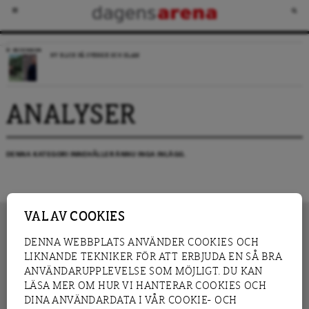
RECENSION
NY BLICK PÅ SVERIGE OCH ISLAM
ANALYSER
DENNA KATEGORI INNEHÅLLER ÄNNU INGA INLÄGG.
VAL AV COOKIES
DENNA WEBBPLATS ANVÄNDER COOKIES OCH
LIKNANDE TEKNIKER FÖR ATT ERBJUDA EN SÅ BRA
INNEHÅLL
NYHET
ANVÄNDARUPPLEVELSE SOM MÖJLIGT. DU KAN
GRANSKNING
ANALYS
LÄSA MER OM HUR VI HANTERAR COOKIES OCH
INTERVJU
BLOGG
DINA ANVÄNDARDATA I VÅR COOKIE- OCH
LEDARE
DEBATT