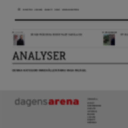
NYHETER
LEDARE
DEBATT
ESSÄ
ARENAGRUPPEN
LEDARE
RECENSION
DE HÄR FRÅGORNA BORDE VALET HANDLA OM
NY BL
ANALYSER
DENNA KATEGORI INNEHÅLLER ÄNNU INGA INLÄGG.
INNEHÅLL
NYHET
GRANSKNING
ANALYS
INTERVJU
BLOGG
LEDARE
DEBATT
KRÖNIKA