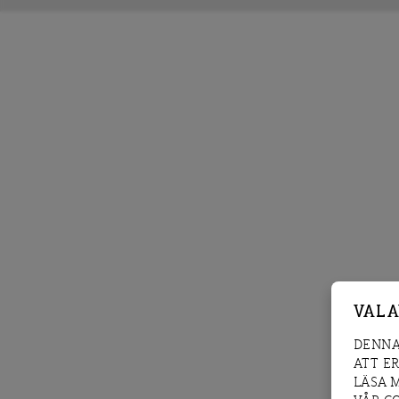
VAL 
DENNA
ATT E
LÄSA 