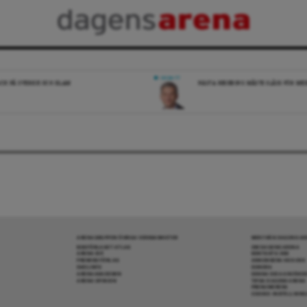
DEBATT
ICK PÅ SVERIGE OCH ISLAM
NÄSTA REGERING MÅSTE SLÅSS FÖR M
ARENAGRUPPEN ÖVRIGA VERKSAMHETER
MER FRÅN DAGENS A
BOKFÖRLAGET ATLAS
OM DAGENS ARENA
ARENA IDÉ
KONTAKTA OSS
PREMISS FÖRLAG
ANNONSERA HOS OSS
SKOLINFO
DONERA
ARENAAKADEMIN
DENNA SIDA ANVÄNDE
ARENA OPINION
TIPSA DAGENS ARENA
PRENUMERERA
COOKIE-INSTÄLLNIN