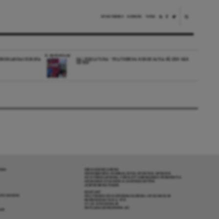
NYHETSBREV
DONERA
TIPSA
REPORTAGE
EDBORGARNAS EUROPA
DA I ESKILSTUNA: “POLITIKERNA BORDE SATSA PÅ DEN HÄR
ORTEN”
RENA
OM DAGENS ARENA
GRANSKANDE JOURNALISTIK, NYHETER, OPINION
OCH FÖRDJUPNING. FRÅN ETT OBEROENDE PERSPEKTIV.
ANSVARIG UTGIVARE & CHEFREDAKTÖR:
JESPER BENGTSSON
KONTAKT
R COOKIES
POLITIKENS OCH IDÉERNAS ARENA I STOCKHOLM
BARNHUSGATAN 4, 4TR
111 23 STOCKHOLM
INFO@DAGENSARENA.SE
GAR