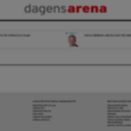
DEBATT
ICK PÅ SVERIGE OCH ISLAM
NÄSTA REGERING MÅSTE SLÅSS FÖR M
ARENAGRUPPEN ÖVRIGA VERKSAMHETER
MER FRÅN DAGENS A
BOKFÖRLAGET ATLAS
OM DAGENS ARENA
ARENA IDÉ
KONTAKTA OSS
PREMISS FÖRLAG
ANNONSERA HOS OSS
SKOLINFO
DONERA
ARENAAKADEMIN
DENNA SIDA ANVÄNDE
ARENA OPINION
TIPSA DAGENS ARENA
PRENUMERERA
COOKIE-INSTÄLLNIN