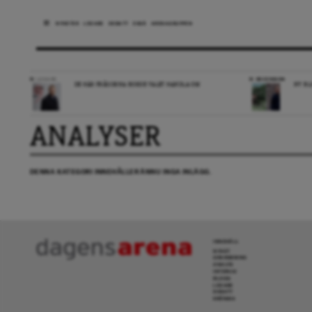
NYHETER
LEDARE
DEBATT
ESSÄ
ARENAGRUPPEN
LEDARE
RECENSION
DE HÄR FRÅGORNA BORDE VALET HANDLA OM
NY BL
ANALYSER
DENNA KATEGORI INNEHÅLLER ÄNNU INGA INLÄGG.
INNEHÅLL
NYHET
GRANSKNING
ANALYS
INTERVJU
BLOGG
LEDARE
DEBATT
KRÖNIKA