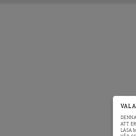
VAL 
DENNA
ATT E
LÄSA 