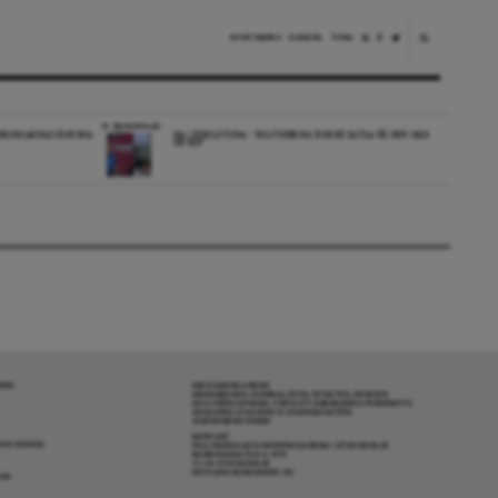
NYHETSBREV
DONERA
TIPSA
REPORTAGE
EDBORGARNAS EUROPA
DA I ESKILSTUNA: “POLITIKERNA BORDE SATSA PÅ DEN HÄR
ORTEN”
RENA
OM DAGENS ARENA
GRANSKANDE JOURNALISTIK, NYHETER, OPINION
OCH FÖRDJUPNING. FRÅN ETT OBEROENDE PERSPEKTIV.
ANSVARIG UTGIVARE & CHEFREDAKTÖR:
JESPER BENGTSSON
KONTAKT
R COOKIES
POLITIKENS OCH IDÉERNAS ARENA I STOCKHOLM
BARNHUSGATAN 4, 4TR
111 23 STOCKHOLM
INFO@DAGENSARENA.SE
GAR