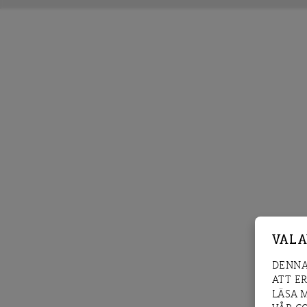
VAL 
DENNA
ATT E
LÄSA 