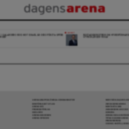
NYHET
K: I SALANDERS KRIG MOT ISRAEL ÄR DESS FÖRSTA OFFER
BOSTADSMINISTERN OM HYRESFÖRHAND
INGEN
UTVECKLINGEN NOGA”
ARENAGRUPPEN ÖVRIGA VERKSAMHETER
MER FRÅN DAGENS A
BOKFÖRLAGET ATLAS
OM DAGENS ARENA
ARENA IDÉ
KONTAKTA OSS
PREMISS FÖRLAG
ANNONSERA HOS OSS
SKOLINFO
DONERA
ARENAAKADEMIN
DENNA SIDA ANVÄNDE
ARENA OPINION
TIPSA DAGENS ARENA
PRENUMERERA
COOKIE-INSTÄLLNIN