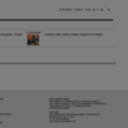
NYHETSBREV
DONERA
TIPSA
RECENSION
LINGARNA: ”FÖLJER
CHARMIG MEN OJÄMN SVENSK ROMANTISK KOMEDI
RENA
OM DAGENS ARENA
GRANSKANDE JOURNALISTIK, NYHETER, OPINION
OCH FÖRDJUPNING. FRÅN ETT OBEROENDE PERSPEKTIV.
ANSVARIG UTGIVARE & CHEFREDAKTÖR:
JESPER BENGTSSON
KONTAKT
R COOKIES
POLITIKENS OCH IDÉERNAS ARENA I STOCKHOLM
BARNHUSGATAN 4, 4TR
111 23 STOCKHOLM
INFO@DAGENSARENA.SE
GAR