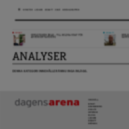
NYHETER
LEDARE
DEBATT
ESSÄ
ARENAGRUPPEN
NYHET
DEBATT
OPPOSITIONEN ENAD – VILL MILDRA KRAV FÖR
REPLI
ANHÖRIGINVANDRING
SANN
ANALYSER
DENNA KATEGORI INNEHÅLLER ÄNNU INGA INLÄGG.
INNEHÅLL
NYHET
GRANSKNING
ANALYS
INTERVJU
BLOGG
LEDARE
DEBATT
KRÖNIKA