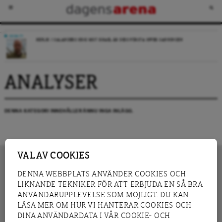
DEBATT
REPLIK: I SALANDERS KRIG MOT ISRAEL ÄR DESS FÖRSTA OFFER SANNINGEN
ANALYSER
DENNA KATEGORI INNEHÅLLER ÄNNU INGA INLÄGG.
VAL AV COOKIES
DENNA WEBBPLATS ANVÄNDER COOKIES OCH
LIKNANDE TEKNIKER FÖR ATT ERBJUDA EN SÅ BRA
INNEHÅLL
NYHET
ANVÄNDARUPPLEVELSE SOM MÖJLIGT. DU KAN
GRANSKNING
ANALYS
LÄSA MER OM HUR VI HANTERAR COOKIES OCH
INTERVJU
BLOGG
DINA ANVÄNDARDATA I VÅR COOKIE- OCH
LEDARE
DEBATT