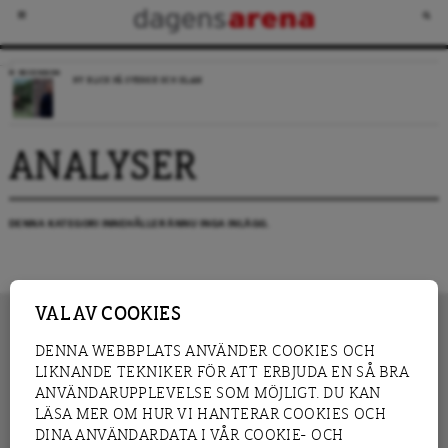
RECENSION
NY BLICK PÅ SVERIGE OCH ISLAM
ANALYSER
DENNA KATEGORI INNEHÅLLER ÄNNU INGA INLÄGG.
VAL AV COOKIES
DENNA WEBBPLATS ANVÄNDER COOKIES OCH
LIKNANDE TEKNIKER FÖR ATT ERBJUDA EN SÅ BRA
INNEHÅLL
NYHET
ANVÄNDARUPPLEVELSE SOM MÖJLIGT. DU KAN
GRANSKNING
ANALYS
LÄSA MER OM HUR VI HANTERAR COOKIES OCH
INTERVJU
BLOGG
DINA ANVÄNDARDATA I VÅR COOKIE- OCH
LEDARE
DEBATT