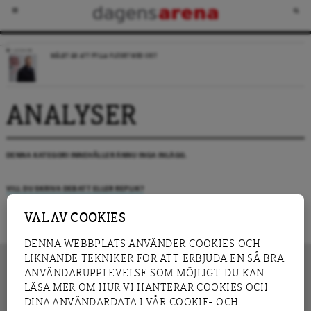
LEDARE
MÅLET ÄR ATT FYLLA FLÖDET MED SKIT
ANALYSER
DENNA KATEGORI INNEHÅLLER ÄNNU INGA INLÄGG.
VILL DU SKRIVA DEBATT ELLER REPLIK?
VAL AV COOKIES
DENNA WEBBPLATS ANVÄNDER COOKIES OCH
LIKNANDE TEKNIKER FÖR ATT ERBJUDA EN SÅ BRA
ANVÄNDARUPPLEVELSE SOM MÖJLIGT. DU KAN
LÄSA MER OM HUR VI HANTERAR COOKIES OCH
INNEHÅLL
DINA ANVÄNDARDATA I VÅR COOKIE- OCH
NYHET