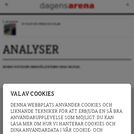
RECENSION
NY BLICK PÅ SVERIGE OCH ISLAM
ANALYSER
DENNA KATEGORI INNEHÅLLER ÄNNU INGA INLÄGG.
VAL AV COOKIES
DENNA WEBBPLATS ANVÄNDER COOKIES OCH
LIKNANDE TEKNIKER FÖR ATT ERBJUDA EN SÅ BRA
INNEHÅLL
NYHET
ANVÄNDARUPPLEVELSE SOM MÖJLIGT. DU KAN
GRANSKNING
ANALYS
LÄSA MER OM HUR VI HANTERAR COOKIES OCH
INTERVJU
BLOGG
DINA ANVÄNDARDATA I VÅR COOKIE- OCH
LEDARE
DEBATT