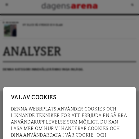
RECENSION
NY BLICK PÅ SVERIGE OCH ISLAM
ANALYSER
DENNA KATEGORI INNEHÅLLER ÄNNU INGA INLÄGG.
VAL AV COOKIES
DENNA WEBBPLATS ANVÄNDER COOKIES OCH
LIKNANDE TEKNIKER FÖR ATT ERBJUDA EN SÅ BRA
INNEHÅLL
NYHET
ANVÄNDARUPPLEVELSE SOM MÖJLIGT. DU KAN
GRANSKNING
ANALYS
LÄSA MER OM HUR VI HANTERAR COOKIES OCH
INTERVJU
BLOGG
DINA ANVÄNDARDATA I VÅR COOKIE- OCH
LEDARE
DEBATT