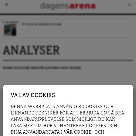
RECENSION
NY BLICK PÅ SVERIGE OCH ISLAM
ANALYSER
DENNA KATEGORI INNEHÅLLER ÄNNU INGA INLÄGG.
VAL AV COOKIES
DENNA WEBBPLATS ANVÄNDER COOKIES OCH
LIKNANDE TEKNIKER FÖR ATT ERBJUDA EN SÅ BRA
INNEHÅLL
NYHET
ANVÄNDARUPPLEVELSE SOM MÖJLIGT. DU KAN
GRANSKNING
ANALYS
LÄSA MER OM HUR VI HANTERAR COOKIES OCH
INTERVJU
BLOGG
DINA ANVÄNDARDATA I VÅR COOKIE- OCH
LEDARE
DEBATT