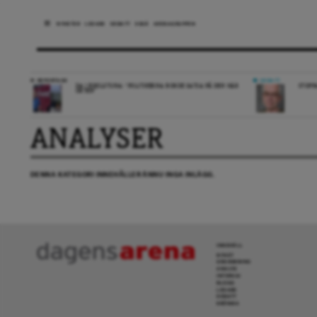
NYHETER
LEDARE
DEBATT
ESSÄ
ARENAGRUPPEN
REPORTAGE
DEBATT
DA I ESKILSTUNA: “POLITIKERNA BORDE SATSA PÅ DEN HÄR
STOPP
ORTEN”
ANALYSER
DENNA KATEGORI INNEHÅLLER ÄNNU INGA INLÄGG.
INNEHÅLL
NYHET
GRANSKNING
ANALYS
INTERVJU
BLOGG
LEDARE
DEBATT
KRÖNIKA