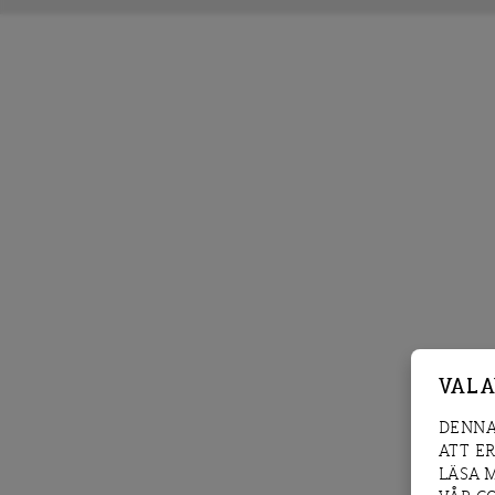
VAL 
DENNA
ATT E
LÄSA 