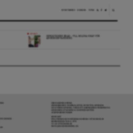
NYHETSBREV
DONERA
TIPSA
NYHET
OPPOSITIONEN ENAD – VILL MILDRA KRAV FÖR
ANHÖRIGINVANDRING
RENA
OM DAGENS ARENA
GRANSKANDE JOURNALISTIK, NYHETER, OPINION
OCH FÖRDJUPNING. FRÅN ETT OBEROENDE PERSPEKTIV.
ANSVARIG UTGIVARE & CHEFREDAKTÖR:
JESPER BENGTSSON
KONTAKT
R COOKIES
POLITIKENS OCH IDÉERNAS ARENA I STOCKHOLM
BARNHUSGATAN 4, 4TR
111 23 STOCKHOLM
INFO@DAGENSARENA.SE
GAR