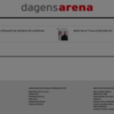
LEDARE
A FÖRSLAGET OM FÄNGELSE FÖR 14-ÅRINGAR
MÅLET ÄR ATT FYLLA FLÖDET MED SKIT
ARENAGRUPPEN ÖVRIGA VERKSAMHETER
MER FRÅN DAGENS A
BOKFÖRLAGET ATLAS
OM DAGENS ARENA
ARENA IDÉ
KONTAKTA OSS
PREMISS FÖRLAG
ANNONSERA HOS OSS
SKOLINFO
DONERA
ARENAAKADEMIN
DENNA SIDA ANVÄNDE
ARENA OPINION
TIPSA DAGENS ARENA
PRENUMERERA
COOKIE-INSTÄLLNIN