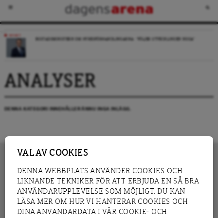
NYHET
BOSTADSMINISTERN OM HYRESFÖRHANDLINGARNA: ”FÖLJER UTVECKLINGEN NOGA”
ANALYSER
DENNA KATEGORI INNEHÅLLER ÄNNU INGA INLÄGG.
VAL AV COOKIES
DENNA WEBBPLATS ANVÄNDER COOKIES OCH
LIKNANDE TEKNIKER FÖR ATT ERBJUDA EN SÅ BRA
INNEHÅLL
NYHET
ANVÄNDARUPPLEVELSE SOM MÖJLIGT. DU KAN
GRANSKNING
ANALYS
LÄSA MER OM HUR VI HANTERAR COOKIES OCH
INTERVJU
BLOGG
DINA ANVÄNDARDATA I VÅR COOKIE- OCH
LEDARE
DEBATT