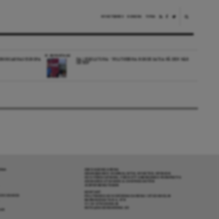
NYHETSBREV
DONERA
TIPSA
REPORTAGE
EDBORGARNAS EUROPA
DA I ESKILSTUNA: “POLITIKERNA BORDE SATSA PÅ DEN HÄR
ORTEN”
RENA
OM DAGENS ARENA
GRANSKANDE JOURNALISTIK, NYHETER, OPINION
OCH FÖRDJUPNING. FRÅN ETT OBEROENDE PERSPEKTIV.
ANSVARIG UTGIVARE & CHEFREDAKTÖR:
JESPER BENGTSSON
KONTAKT
R COOKIES
POLITIKENS OCH IDÉERNAS ARENA I STOCKHOLM
BARNHUSGATAN 4, 4TR
111 23 STOCKHOLM
INFO@DAGENSARENA.SE
GAR