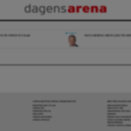
DEBATT
ICK PÅ SVERIGE OCH ISLAM
NÄSTA REGERING MÅSTE SLÅSS FÖR M
ARENAGRUPPEN ÖVRIGA VERKSAMHETER
MER FRÅN DAGENS A
BOKFÖRLAGET ATLAS
OM DAGENS ARENA
ARENA IDÉ
KONTAKTA OSS
PREMISS FÖRLAG
ANNONSERA HOS OSS
SKOLINFO
DONERA
ARENAAKADEMIN
DENNA SIDA ANVÄNDE
ARENA OPINION
TIPSA DAGENS ARENA
PRENUMERERA
COOKIE-INSTÄLLNIN