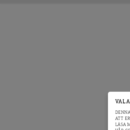
VAL 
DENNA
ATT E
LÄSA 