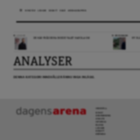
NYHETER
LEDARE
DEBATT
ESSÄ
ARENAGRUPPEN
LEDARE
RECENSION
DE HÄR FRÅGORNA BORDE VALET HANDLA OM
NY BL
ANALYSER
DENNA KATEGORI INNEHÅLLER ÄNNU INGA INLÄGG.
INNEHÅLL
NYHET
GRANSKNING
ANALYS
INTERVJU
BLOGG
LEDARE
DEBATT
KRÖNIKA