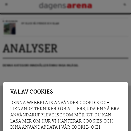
RECENSION
NY BLICK PÅ SVERIGE OCH ISLAM
ANALYSER
DENNA KATEGORI INNEHÅLLER ÄNNU INGA INLÄGG.
VAL AV COOKIES
DENNA WEBBPLATS ANVÄNDER COOKIES OCH
LIKNANDE TEKNIKER FÖR ATT ERBJUDA EN SÅ BRA
INNEHÅLL
NYHET
ANVÄNDARUPPLEVELSE SOM MÖJLIGT. DU KAN
GRANSKNING
ANALYS
LÄSA MER OM HUR VI HANTERAR COOKIES OCH
INTERVJU
BLOGG
DINA ANVÄNDARDATA I VÅR COOKIE- OCH
LEDARE
DEBATT