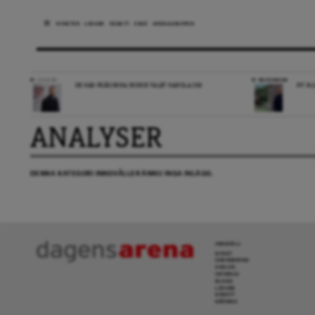
NYHETER
LEDARE
DEBATT
ESSÄ
ARENAGRUPPEN
LEDARE
RECENSION
DE HÄR FRÅGORNA BORDE VALET HANDLA OM
NY BL
ANALYSER
DENNA KATEGORI INNEHÅLLER ÄNNU INGA INLÄGG.
INNEHÅLL
NYHET
GRANSKNING
ANALYS
INTERVJU
BLOGG
LEDARE
DEBATT
KRÖNIKA