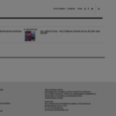
NYHETSBREV
DONERA
TIPSA
REPORTAGE
EDBORGARNAS EUROPA
DA I ESKILSTUNA: “POLITIKERNA BORDE SATSA PÅ DEN HÄR
ORTEN”
RENA
OM DAGENS ARENA
GRANSKANDE JOURNALISTIK, NYHETER, OPINION
OCH FÖRDJUPNING. FRÅN ETT OBEROENDE PERSPEKTIV.
ANSVARIG UTGIVARE & CHEFREDAKTÖR:
JESPER BENGTSSON
KONTAKT
R COOKIES
POLITIKENS OCH IDÉERNAS ARENA I STOCKHOLM
BARNHUSGATAN 4, 4TR
111 23 STOCKHOLM
INFO@DAGENSARENA.SE
GAR