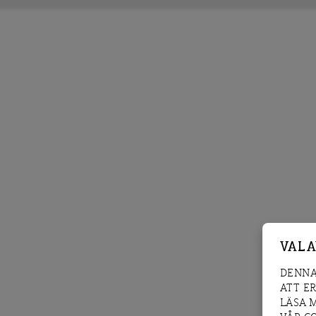
VAL 
DENNA
ATT E
LÄSA 