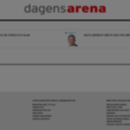
DEBATT
ICK PÅ SVERIGE OCH ISLAM
NÄSTA REGERING MÅSTE SLÅSS FÖR M
ARENAGRUPPEN ÖVRIGA VERKSAMHETER
MER FRÅN DAGENS A
BOKFÖRLAGET ATLAS
OM DAGENS ARENA
ARENA IDÉ
KONTAKTA OSS
PREMISS FÖRLAG
ANNONSERA HOS OSS
SKOLINFO
DONERA
ARENAAKADEMIN
DENNA SIDA ANVÄNDE
ARENA OPINION
TIPSA DAGENS ARENA
PRENUMERERA
COOKIE-INSTÄLLNIN