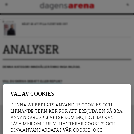
LEDARE
MÅLET ÄR ATT FYLLA FLÖDET MED SKIT
ANALYSER
DENNA KATEGORI INNEHÅLLER ÄNNU INGA INLÄGG.
VILL DU SKRIVA DEBATT ELLER REPLIK?
VAL AV COOKIES
DENNA WEBBPLATS ANVÄNDER COOKIES OCH
LIKNANDE TEKNIKER FÖR ATT ERBJUDA EN SÅ BRA
ANVÄNDARUPPLEVELSE SOM MÖJLIGT. DU KAN
LÄSA MER OM HUR VI HANTERAR COOKIES OCH
INNEHÅLL
DINA ANVÄNDARDATA I VÅR COOKIE- OCH
NYHET