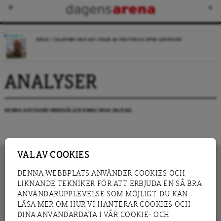
DEBATT
REPLIK: I SALANDERS KRIG MOT ISRAEL ÄR DESS FÖRSTA OFFER SANNINGEN
ANALYSER
DENNA KATEGORI INNEHÅLLER ÄNNU INGA INLÄGG.
VAL AV COOKIES
DENNA WEBBPLATS ANVÄNDER COOKIES OCH
LIKNANDE TEKNIKER FÖR ATT ERBJUDA EN SÅ BRA
INNEHÅLL
NYHET
ANVÄNDARUPPLEVELSE SOM MÖJLIGT. DU KAN
GRANSKNING
ANALYS
LÄSA MER OM HUR VI HANTERAR COOKIES OCH
INTERVJU
BLOGG
DINA ANVÄNDARDATA I VÅR COOKIE- OCH
LEDARE
DEBATT