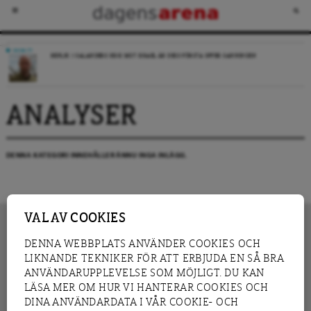
DEBATT
REPLIK: I SALANDERS KRIG MOT ISRAEL ÄR DESS FÖRSTA OFFER SANNINGEN
ANALYSER
DENNA KATEGORI INNEHÅLLER ÄNNU INGA INLÄGG.
VAL AV COOKIES
DENNA WEBBPLATS ANVÄNDER COOKIES OCH
LIKNANDE TEKNIKER FÖR ATT ERBJUDA EN SÅ BRA
INNEHÅLL
NYHET
ANVÄNDARUPPLEVELSE SOM MÖJLIGT. DU KAN
GRANSKNING
ANALYS
LÄSA MER OM HUR VI HANTERAR COOKIES OCH
INTERVJU
BLOGG
DINA ANVÄNDARDATA I VÅR COOKIE- OCH
LEDARE
DEBATT