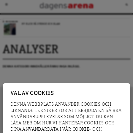
RECENSION
NY BLICK PÅ SVERIGE OCH ISLAM
ANALYSER
DENNA KATEGORI INNEHÅLLER ÄNNU INGA INLÄGG.
VAL AV COOKIES
DENNA WEBBPLATS ANVÄNDER COOKIES OCH
LIKNANDE TEKNIKER FÖR ATT ERBJUDA EN SÅ BRA
INNEHÅLL
NYHET
ANVÄNDARUPPLEVELSE SOM MÖJLIGT. DU KAN
GRANSKNING
ANALYS
LÄSA MER OM HUR VI HANTERAR COOKIES OCH
INTERVJU
BLOGG
DINA ANVÄNDARDATA I VÅR COOKIE- OCH
LEDARE
DEBATT