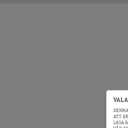
VAL 
DENNA
ATT E
LÄSA 