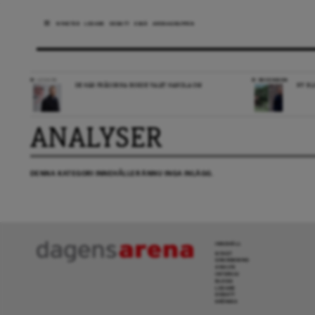
NYHETER
LEDARE
DEBATT
ESSÄ
ARENAGRUPPEN
LEDARE
RECENSION
DE HÄR FRÅGORNA BORDE VALET HANDLA OM
NY BL
ANALYSER
DENNA KATEGORI INNEHÅLLER ÄNNU INGA INLÄGG.
INNEHÅLL
NYHET
GRANSKNING
ANALYS
INTERVJU
BLOGG
LEDARE
DEBATT
KRÖNIKA