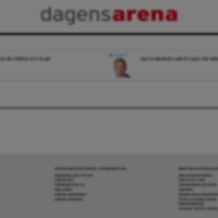
DEBATT
ICK PÅ SVERIGE OCH ISLAM
NÄSTA REGERING MÅSTE SLÅSS FÖR M
ARENAGRUPPEN ÖVRIGA VERKSAMHETER
MER FRÅN DAGENS A
BOKFÖRLAGET ATLAS
OM DAGENS ARENA
ARENA IDÉ
KONTAKTA OSS
PREMISS FÖRLAG
ANNONSERA HOS OSS
SKOLINFO
DONERA
ARENAAKADEMIN
DENNA SIDA ANVÄNDE
ARENA OPINION
TIPSA DAGENS ARENA
PRENUMERERA
COOKIE-INSTÄLLNIN