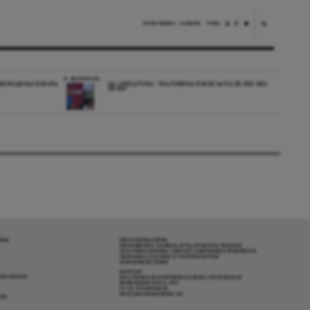
NYHETSBREV
DONERA
TIPSA
REPORTAGE
EDBORGARNAS EUROPA
DA I ESKILSTUNA: “POLITIKERNA BORDE SATSA PÅ DEN HÄR
ORTEN”
RENA
OM DAGENS ARENA
GRANSKANDE JOURNALISTIK, NYHETER, OPINION
OCH FÖRDJUPNING. FRÅN ETT OBEROENDE PERSPEKTIV.
ANSVARIG UTGIVARE & CHEFREDAKTÖR:
JESPER BENGTSSON
KONTAKT
R COOKIES
POLITIKENS OCH IDÉERNAS ARENA I STOCKHOLM
BARNHUSGATAN 4, 4TR
111 23 STOCKHOLM
INFO@DAGENSARENA.SE
GAR