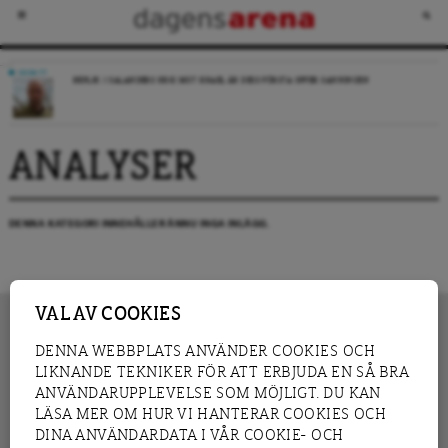
DEBATT
REPLIK: I SALANDERS KRIG MOT ISRAEL ÄR DESS FÖRSTA OFFER SANNINGEN
ANALYSER
DENNA KATEGORI INNEHÅLLER ÄNNU INGA INLÄGG.
VAL AV COOKIES
DENNA WEBBPLATS ANVÄNDER COOKIES OCH
LIKNANDE TEKNIKER FÖR ATT ERBJUDA EN SÅ BRA
INNEHÅLL
NYHET
ANVÄNDARUPPLEVELSE SOM MÖJLIGT. DU KAN
GRANSKNING
ANALYS
LÄSA MER OM HUR VI HANTERAR COOKIES OCH
INTERVJU
BLOGG
DINA ANVÄNDARDATA I VÅR COOKIE- OCH
LEDARE
DEBATT